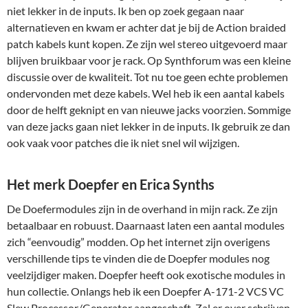
niet lekker in de inputs. Ik ben op zoek gegaan naar
alternatieven en kwam er achter dat je bij de Action braided
patch kabels kunt kopen. Ze zijn wel stereo uitgevoerd maar
blijven bruikbaar voor je rack. Op Synthforum was een kleine
discussie over de kwaliteit. Tot nu toe geen echte problemen
ondervonden met deze kabels. Wel heb ik een aantal kabels
door de helft geknipt en van nieuwe jacks voorzien. Sommige
van deze jacks gaan niet lekker in de inputs. Ik gebruik ze dan
ook vaak voor patches die ik niet snel wil wijzigen.
Het merk Doepfer en Erica Synths
De Doefermodules zijn in de overhand in mijn rack. Ze zijn
betaalbaar en robuust. Daarnaast laten een aantal modules
zich “eenvoudig” modden. Op het internet zijn overigens
verschillende tips te vinden die de Doepfer modules nog
veelzijdiger maken. Doepfer heeft ook exotische modules in
hun collectie. Onlangs heb ik een Doepfer A-171-2 VCS VC
Slew Processor/Generator aangeschaft. Zal er over schrijven