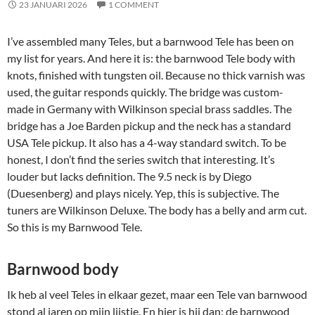
23 JANUARI 2026
1 COMMENT
I’ve assembled many Teles, but a barnwood Tele has been on
my list for years. And here it is: the barnwood Tele body with
knots, finished with tungsten oil. Because no thick varnish was
used, the guitar responds quickly. The bridge was custom-
made in Germany with Wilkinson special brass saddles. The
bridge has a Joe Barden pickup and the neck has a standard
USA Tele pickup. It also has a 4-way standard switch. To be
honest, I don’t find the series switch that interesting. It’s
louder but lacks definition. The 9.5 neck is by Diego
(Duesenberg) and plays nicely. Yep, this is subjective. The
tuners are Wilkinson Deluxe. The body has a belly and arm cut.
So this is my Barnwood Tele.
Barnwood body
Ik heb al veel Teles in elkaar gezet, maar een Tele van barnwood
stond al jaren op mijn lijstje. En hier is hij dan: de barnwood