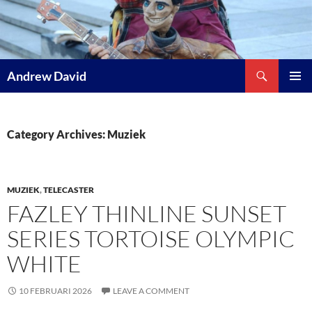
Skip
to
content
Search
Andrew David
PRIMAR
MENU
Category Archives: Muziek
MUZIEK
,
TELECASTER
FAZLEY THINLINE SUNSET
SERIES TORTOISE OLYMPIC
WHITE
10 FEBRUARI 2026
LEAVE A COMMENT