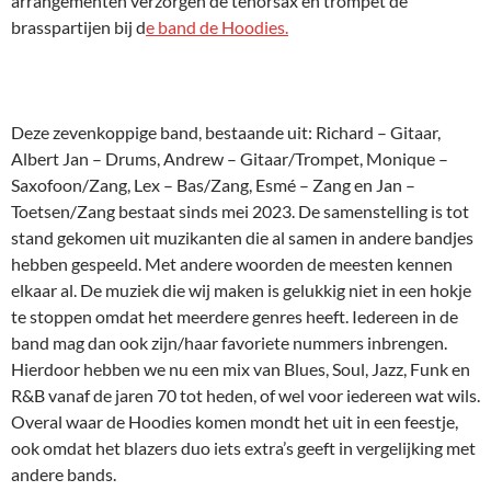
arrangementen verzorgen de tenorsax en trompet de
brasspartijen bij d
e band de Hoodies.
Deze zevenkoppige band, bestaande uit: Richard – Gitaar,
Albert Jan – Drums, Andrew – Gitaar/Trompet, Monique –
Saxofoon/Zang, Lex – Bas/Zang, Esmé – Zang en Jan –
Toetsen/Zang bestaat sinds mei 2023. De samenstelling is tot
stand gekomen uit muzikanten die al samen in andere bandjes
hebben gespeeld. Met andere woorden de meesten kennen
elkaar al. De muziek die wij maken is gelukkig niet in een hokje
te stoppen omdat het meerdere genres heeft. Iedereen in de
band mag dan ook zijn/haar favoriete nummers inbrengen.
Hierdoor hebben we nu een mix van Blues, Soul, Jazz, Funk en
R&B vanaf de jaren 70 tot heden, of wel voor iedereen wat wils.
Overal waar de Hoodies komen mondt het uit in een feestje,
ook omdat het blazers duo iets extra’s geeft in vergelijking met
andere bands.