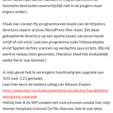
besmette bestanden waarschijnlijk niet in de plugins maar
ergens anders.
Maak dan via een ftp programma een kopie van de httpdocs
directory waarin al jouw WordPress files staan. Zet deze
gekopieerde directory op een aparte plaats van jouw harde
schijf of usb stick. Laat een programma zoals Malwarebytes
en/of Spybot de files scannen op verdachte java scripts. (Bij mij
werd er helaas niets gevonden. Hierdoor bleef het onduidelijk
welke file er was besmet.)
In mijn geval heb ik vervolgens handmatig een upgrade van
3.01 naar 3.21 gemaakt.
Lees hier eerst de heldere uitleg van Wessel Zweers
http://www.laterna.nl/documentatie/wordpress/handleiding-
wordpress-upgrade
Hierbij heb ik de
WP-content
niet overschreven omdat hier mijn
themes template instond. De file
.htaccess
heb ik ook laten