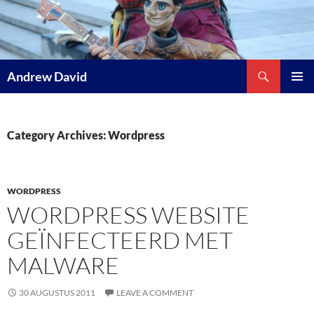
Skip
to
content
Search
Andrew David
PRIMAR
MENU
Category Archives: Wordpress
WORDPRESS
WORDPRESS WEBSITE
GEÏNFECTEERD MET
MALWARE
30 AUGUSTUS 2011
LEAVE A COMMENT