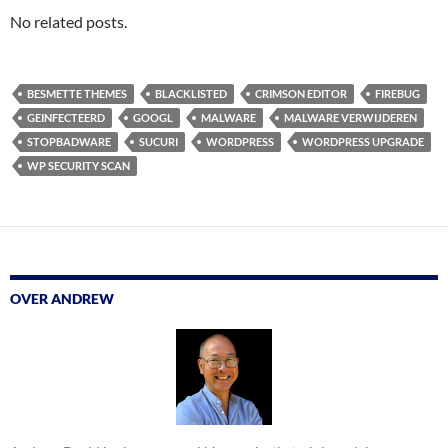
No related posts.
BESMETTE THEMES
BLACKLISTED
CRIMSON EDITOR
FIREBUG
GEINFECTEERD
GOOGL
MALWARE
MALWARE VERWIJDEREN
STOPBADWARE
SUCURI
WORDPRESS
WORDPRESS UPGRADE
WP SECURITY SCAN
OVER ANDREW