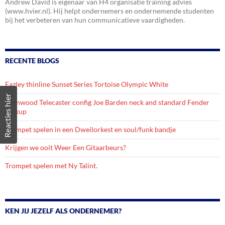
Andrew David is eigenaar van H4 organisatie training advies
(www.hvier.nl). Hij helpt ondernemers en ondernemende studenten
bij het verbeteren van hun communicatieve vaardigheden.
RECENTE BLOGS
Fazley thinline Sunset Series Tortoise Olympic White
Reacties hier
Barnwood Telecaster config Joe Barden neck and standard Fender
Pickup
Trompet spelen in een Dweilorkest en soul/funk bandje
Krijgen we ooit Weer Een Gitaarbeurs?
Trompet spelen met Ny Talint.
KEN JIJ JEZELF ALS ONDERNEMER?