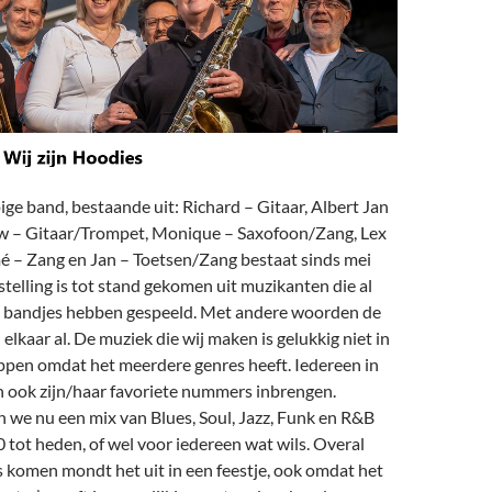
e band, bestaande uit: Richard – Gitaar, Albert Jan
w – Gitaar/Trompet, Monique – Saxofoon/Zang, Lex
é – Zang en Jan – Toetsen/Zang bestaat sinds mei
elling is tot stand gekomen uit muzikanten die al
 bandjes hebben gespeeld. Met andere woorden de
lkaar al. De muziek die wij maken is gelukkig niet in
oppen omdat het meerdere genres heeft. Iedereen in
 ook zijn/haar favoriete nummers inbrengen.
 we nu een mix van Blues, Soul, Jazz, Funk en R&B
0 tot heden, of wel voor iedereen wat wils. Overal
 komen mondt het uit in een feestje, ook omdat het