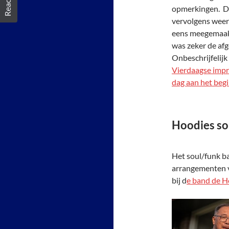
opmerkingen. De
vervolgens weer
eens meegemaakt
was zeker de afg
Onbeschrijfelijk
Vierdaagse impr
dag aan het begi
Hoodies so
Het soul/funk b
arrangementen v
bij d
e band de H