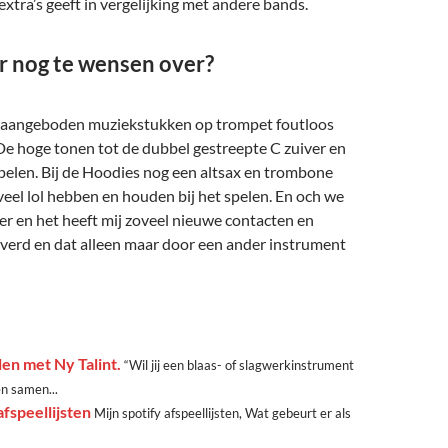
extra’s geeft in vergelijking met andere bands.
er nog te wensen over?
e aangeboden muziekstukken op trompet foutloos
De hoge tonen tot de dubbel gestreepte C zuiver en
pelen. Bij de Hoodies nog een altsax en trombone
n veel lol hebben en houden bij het spelen. En och we
rder en het heeft mij zoveel nieuwe contacten en
everd en dat alleen maar door een ander instrument
en met Ny Talint.
“Wil jij een blaas- of slagwerkinstrument
en samen...
afspeellijsten
Mijn spotify afspeellijsten, Wat gebeurt er als