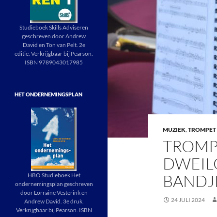
Studieboek Skills Adviseren
geschreven door Andrew
David en Ton van Pelt. 2e
editie. Verkrijgbaar bij Pearson.
ISBN 9789043017985
HET ONDERNEMINGSPLAN
MUZIEK
,
TROMPET
TROMPE
DWEIL
BANDJ
HBO Studieboek Het
ondernemingsplan geschreven
door Lorraine Vesterink en
24 JULI 2024
Andrew David. 3e druk.
Verkrijgbaar bij Pearson. ISBN