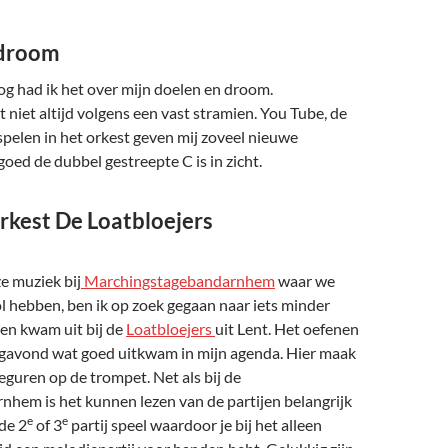
 droom
log had ik het over mijn doelen en droom.
 niet altijd volgens een vast stramien. You Tube, de
spelen in het orkest geven mij zoveel nieuwe
oed de dubbel gestreepte C is in zicht.
rkest De Loatbloejers
e muziek bij
Marchingstagebandarnhem
waar we
ol hebben, ben ik op zoek gegaan naar iets minder
en kwam uit bij de
Loatbloejers
uit Lent. Het oefenen
gavond wat goed uitkwam in mijn agenda. Hier maak
ieguren op de trompet. Net als bij de
hem is het kunnen lezen van de partijen belangrijk
e
e
de 2
of 3
partij speel waardoor je bij het alleen