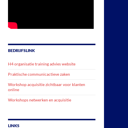
BEDRIJFSLINK
H4 organisatie training advies website
Praktische communicactieve zaken
Workshop acquisitie zichtbaar voor klanten
online
Workshops netwerken en acquisitie
LINKS