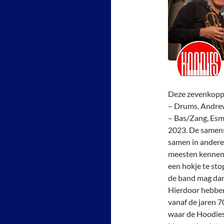
Deze zevenkoppig
– Drums, Andre
– Bas/Zang, Esm
2023. De samenst
samen in andere
meesten kennen e
een hokje te st
de band mag dan
Hierdoor hebben
vanaf de jaren 7
waar de Hoodies