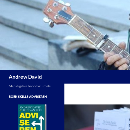
Skip
to
content
Search
Andrew David
Mijn digitale broodkruimels
BOEK SKILLS ADVISEREN