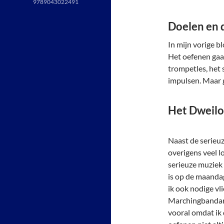
9789043022491
Doelen en
In mijn vorige b
Het oefenen gaat
trompetles, het 
impulsen. Maar g
Het Dweilo
Naast de serieuz
overigens veel l
serieuze muziek 
is op de maanda
ik ook nodige vl
Marchingbandarn
vooral omdat ik 