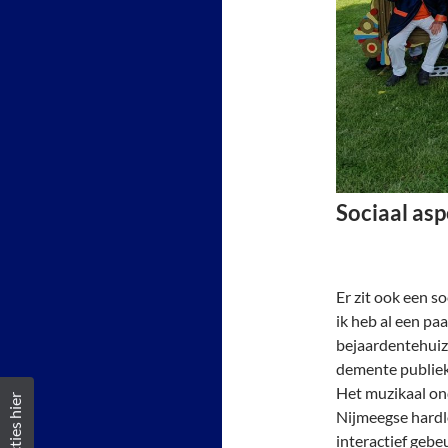
Sociaal asp
Er zit ook een s
ik heb al een pa
bejaardentehuize
demente publiek
Het muzikaal o
Reacties hier
Nijmeegse hardl
interactief gebe