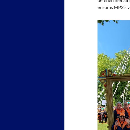
oefenen niet alt
er soms MP3’s 