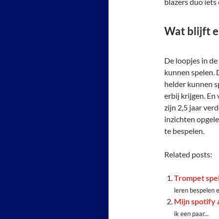
blazers duo iets 
Wat blijft 
De loopjes in d
kunnen spelen. 
helder kunnen s
erbij krijgen. E
zijn 2,5 jaar ve
inzichten opgel
te bespelen.
Related posts:
Trompet spel
leren bespelen 
Mijn spotify 
ik een paar...