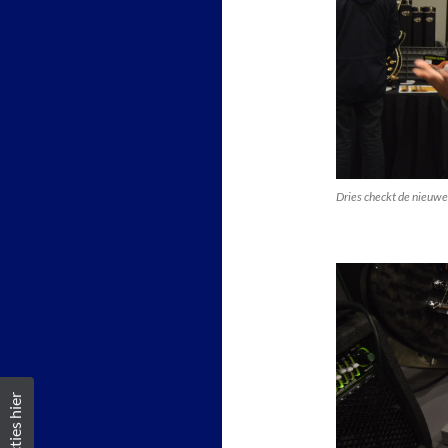
Dries checkt de nieuwe
Reacties hier