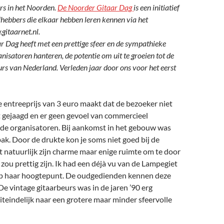
urs in het Noorden.
De Noorder Gitaar Dag
is een initiatief
efhebbers die elkaar hebben leren kennen via het
gitaarnet.nl.
 Dag heeft met een prettige sfeer en de sympathieke
anisatoren hanteren, de potentie om uit te groeien tot de
urs van Nederland. Verleden jaar door ons voor het eerst
e entreeprijs van 3 euro maakt dat de bezoeker niet
 gejaagd en er geen gevoel van commercieel
j de organisatoren. Bij aankomst in het gebouw was
 bak. Door de drukte kon je soms niet goed bij de
t natuurlijk zijn charme maar enige ruimte om te door
zou prettig zijn. Ik had een déjà vu van de Lampegiet
p haar hoogtepunt. De oudgedienden kennen deze
De vintage gitaarbeurs was in de jaren ’90 erg
uiteindelijk naar een grotere maar minder sfeervolle