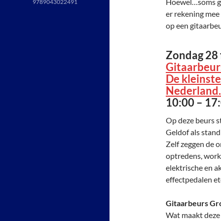
Hoewel…soms gaa
9789043022491
er rekening mee
op een gitaarbeu
Zondag 28 
Gitaarbeur
De kleinste
Nederland.
10:00 – 17
Op deze beurs st
Geldof als stan
Zelf zeggen de o
optredens, work
elektrische en a
effectpedalen etc
Gitaarbeurs Gro
Wat maakt deze b