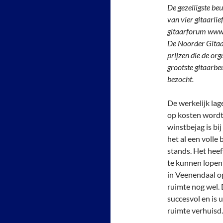
De gezelligste be
van vier gitaarli
gitaarforum www.
De Noorder Gitaar
prijzen die de org
grootste gitaarbe
bezocht.
De werkelijk lag
op kosten wordt
winstbejag is bi
het al een volle
stands. Het heef
te kunnen lopen 
in Veenendaal o
ruimte nog wel. 
succesvol en is 
ruimte verhuisd.