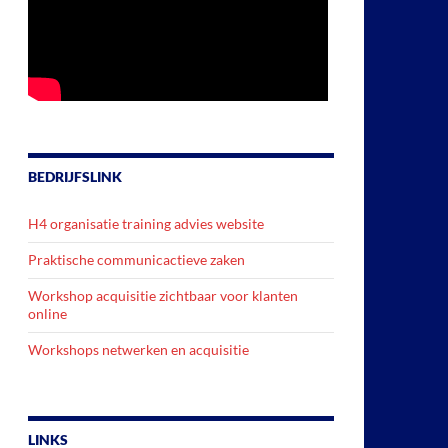
BEDRIJFSLINK
H4 organisatie training advies website
Praktische communicactieve zaken
Workshop acquisitie zichtbaar voor klanten
online
Workshops netwerken en acquisitie
LINKS