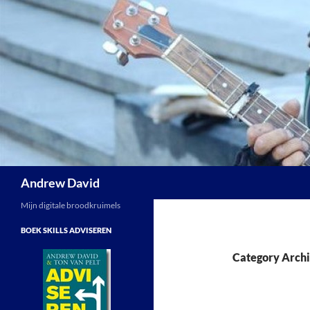
Skip
to
content
Search
Andrew David
Mijn digitale broodkruimels
BOEK SKILLS ADVISEREN
Category Archi