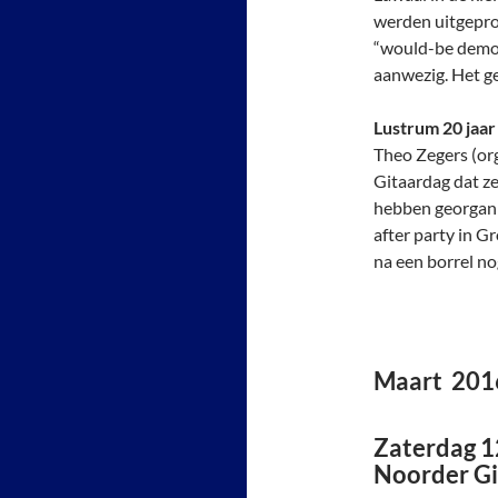
werden uitgepro
“would-be demon
aanwezig. Het ge
Lustrum 20 jaa
Theo Zegers (org
Gitaardag dat ze
hebben georganis
after party in G
na een borrel no
Maart 201
Zaterdag 1
Noorder Gi