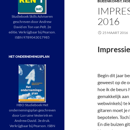
BIJEENKOMST
,
HO
IMPRE
Studieboek Skills Adviseren
2016
geschreven door Andrew
David en Ton van Pelt. 2e
editie. Verkrijgbaar bij Pearson.
25 MAART 2016
ISBN 9789043017985
Impressie
HET ONDERNEMINGSPLAN
Begin dit jaar b
geweest op de o
hoe ik de beurs
gemakkelijk aan 
webwinkels) te k
HBO Studieboek Het
gitaren moet je
ondernemingsplan geschreven
door Lorraine Vesterink en
bepotelen. Toch
Andrew David. 3e druk.
En die buizen gi
Verkrijgbaar bij Pearson. ISBN