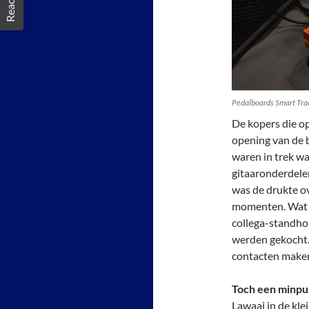
Pedalboards Smart Tra
De kopers die op
opening van de 
waren in trek wa
gitaaronderdelen
was de drukte ov
momenten. Wat m
collega-standhou
werden gekocht. 
contacten maken
Toch een minpu
Lawaai in de kle