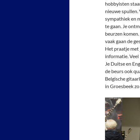
hobbyisten staa
nieuwe spullen. 
sympathiek en m
te gaan. Je ontm
beurzen komen. 
vaak gaan de ges
Het praatje met
informatie. Veel
Je Duitse en En
de beurs ook qua
Belgische gitaa
in Groesbeek zo 