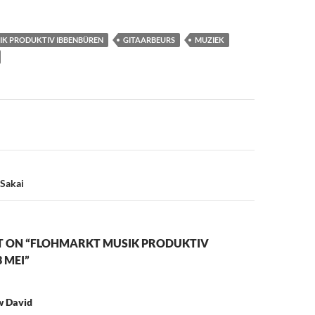
K PRODUKTIV IBBENBÜREN
GITAARBEURS
MUZIEK
n
 Sakai
 ON “FLOHMARKT MUSIK PRODUKTIV
 MEI”
 David