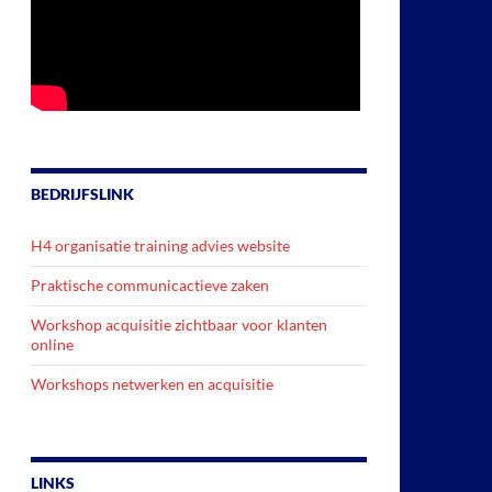
BEDRIJFSLINK
H4 organisatie training advies website
Praktische communicactieve zaken
Workshop acquisitie zichtbaar voor klanten
online
Workshops netwerken en acquisitie
LINKS