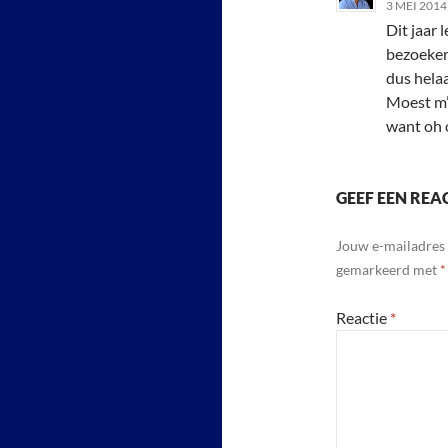
3 MEI 2014
Dit jaar
bezoeker
dus hela
Moest m’
want oh 
GEEF EEN REA
Jouw e-mailadres 
gemarkeerd met
*
Reactie
*