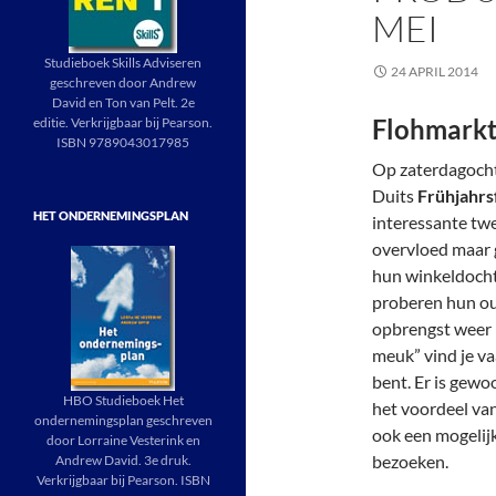
MEI
Studieboek Skills Adviseren
24 APRIL 2014
geschreven door Andrew
David en Ton van Pelt. 2e
Flohmarkt
editie. Verkrijgbaar bij Pearson.
ISBN 9789043017985
Op zaterdagocht
Duits
Frühjahrs
HET ONDERNEMINGSPLAN
interessante tw
overvloed maar 
hun winkeldocht
proberen hun ou
opbrengst weer 
meuk” vind je va
bent. Er is gewo
HBO Studieboek Het
het voordeel van
ondernemingsplan geschreven
ook een mogelij
door Lorraine Vesterink en
bezoeken.
Andrew David. 3e druk.
Verkrijgbaar bij Pearson. ISBN