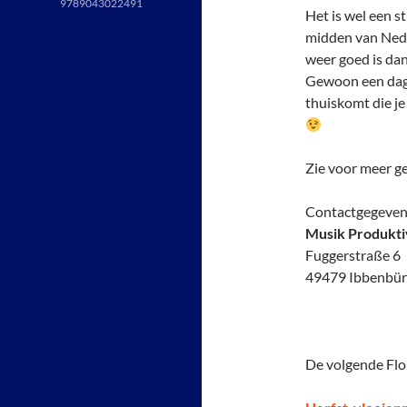
9789043022491
Het is wel een s
midden van Nede
weer goed is dan
Gewoon een dagj
thuiskomt die je 
Zie voor meer g
Contactgegeven
Musik Produkti
Fuggerstraße 6
49479 Ibbenbü
De volgende Flo