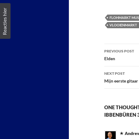
Reacties hier
FLOHMARKT MUSI
VLOOIENMARKT
Post
PREVIOUS POST
navigatio
Elden
NEXT POST
Mijn eerste gitaar
ONE THOUGHT
IBBENBÜREN 3
Andrew