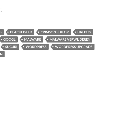
.
S
BLACKLISTED
CRIMSON EDITOR
FIREBUG
GOOGL
MALWARE
MALWARE VERWIJDEREN
SUCURI
WORDPRESS
WORDPRESS UPGRADE
AN