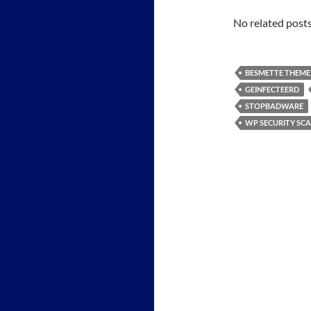
No related posts
BESMETTE THEME
GEINFECTEERD
STOPBADWARE
WP SECURITY SC