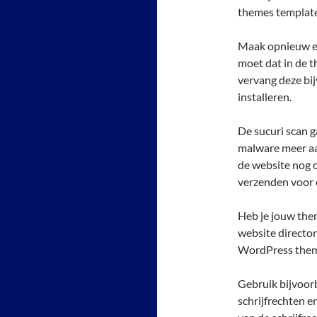
themes template
Maak opnieuw ee
moet dat in de th
vervang deze bi
installeren.
De sucuri scan ga
malware meer aa
de website nog o
verzenden voor 
Heb je jouw the
website directo
WordPress them
Gebruik bijvoor
schrijfrechten e