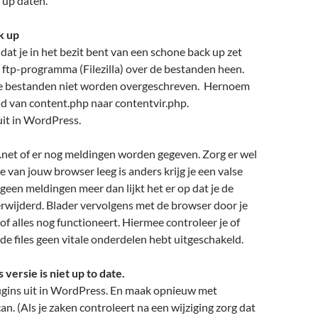
 up daten.
k up
 dat je in het bezit bent van een schone back up zet
 ftp-programma (Filezilla) over de bestanden heen.
lke bestanden niet worden overgeschreven. Hernoem
d van content.php naar contentvir.php.
 uit in WordPress.
.net of er nog meldingen worden gegeven. Zorg er wel
e van jouw browser leeg is anders krijg je een valse
 geen meldingen meer dan lijkt het er op dat je de
rwijderd. Blader vervolgens met de browser door je
 of alles nog functioneert. Hiermee controleer je of
 files geen vitale onderdelen hebt uitgeschakeld.
versie is niet up to date.
lugins uit in WordPress. En maak opnieuw met
an. (Als je zaken controleert na een wijziging zorg dat