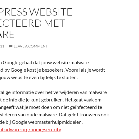
RESS WEBSITE
ECTEERD MET
ARE
011
LEAVE A COMMENT
n Google gehad dat jouw website malware
ed by Google kost je bezoekers. Vooral als je wordt
ouw website even tijdelijk te sluiten.
stalige informatie over het verwijderen van malware
et de info die je kunt gebruiken. Het gaat vaak om
angeeft wat je moet doen om niet geïnfecteerd te
rwijderen van oude malware. Dat geldt trouwens ook
tie bij Google webmasterhulpmiddelen.
pbadware.org/home/security