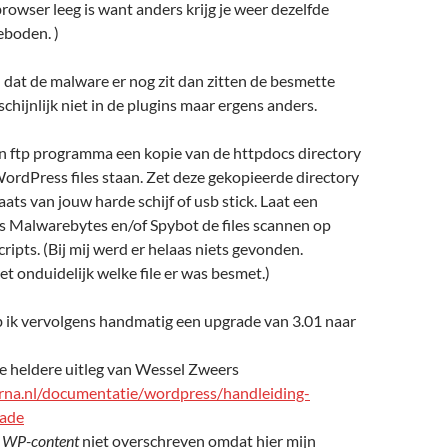
browser leeg is want anders krijg je weer dezelfde
eboden. )
 dat de malware er nog zit dan zitten de besmette
hijnlijk niet in de plugins maar ergens anders.
n ftp programma een kopie van de httpdocs directory
ordPress files staan. Zet deze gekopieerde directory
aats van jouw harde schijf of usb stick. Laat een
 Malwarebytes en/of Spybot de files scannen op
ripts. (Bij mij werd er helaas niets gevonden.
et onduidelijk welke file er was besmet.)
b ik vervolgens handmatig een upgrade van 3.01 naar
de heldere uitleg van Wessel Zweers
rna.nl/documentatie/wordpress/handleiding-
ade
e
WP-content
niet overschreven omdat hier mijn