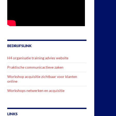
BEDRIJFSLINK
H4 organisatie training advies website
Praktische communicactieve zaken
Workshop acquisitie zichtbaar voor klanten
online
Workshops netwerken en acquisitie
LINKS