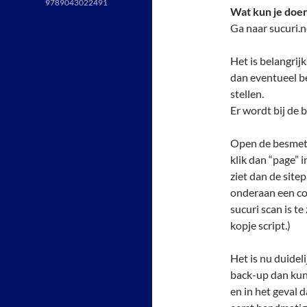
9789043022491
Wat kun je doe
Ga naar sucuri.n
Het is belangrij
dan eventueel be
stellen.
Er wordt bij de
Open de besmett
klik dan “page” 
ziet dan de site
onderaan een co
sucuri scan is te
kopje script.)
Het is nu duidel
back-up dan kun
en in het geval 