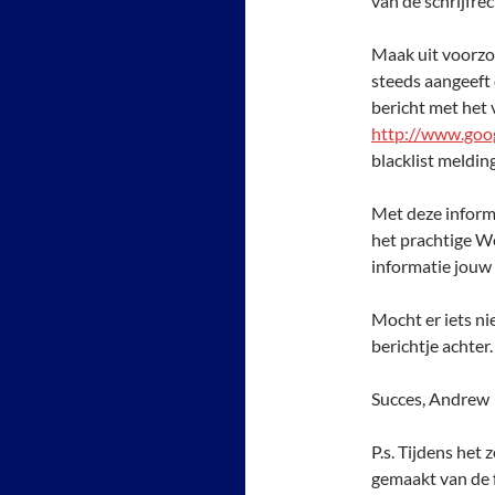
van de schrijfrec
Maak uit voorzor
steeds aangeeft 
bericht met het
http://www.goo
blacklist meldin
Met deze informa
het prachtige W
informatie jouw
Mocht er iets nie
berichtje achter.
Succes, Andrew
P.s. Tijdens het
gemaakt van de 