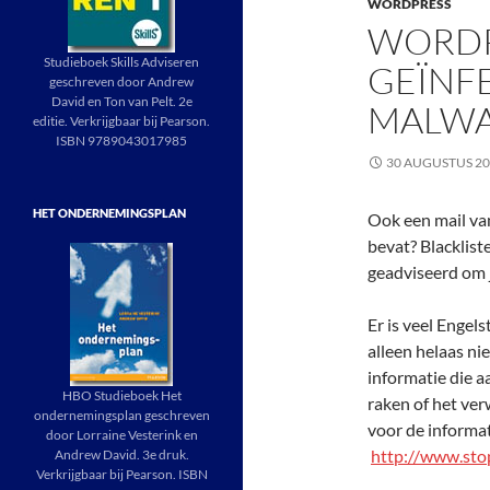
WORDPRESS
WORDP
Studieboek Skills Adviseren
GEÏNF
geschreven door Andrew
David en Ton van Pelt. 2e
MALW
editie. Verkrijgbaar bij Pearson.
ISBN 9789043017985
30 AUGUSTUS 2
HET ONDERNEMINGSPLAN
Ook een mail va
bevat? Blacklist
geadviseerd om j
Er is veel Engel
alleen helaas ni
informatie die a
HBO Studieboek Het
raken of het ve
ondernemingsplan geschreven
voor de informa
door Lorraine Vesterink en
http://www.sto
Andrew David. 3e druk.
Verkrijgbaar bij Pearson. ISBN