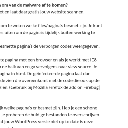
n om van de malware af te komen?
et en laat daar gratis jouw website scannen.
k om te weten welke files/pagina’s besmet zijn. Je kunt
sluiten om de pagina’s tijdelijk buiten werking te
 besmette pagina’s de verborgen codes weergegeven.
e pagina met een browser en als je werkt met IE8
in de balk aan en ga vervolgens naar view source. Je
pagina in html. De geïnfecteerde pagina laat dan
de zien die overeenkomt met de code die ook op de
 zien. (Gebruik bij Mozilla Firefox de add on Firebug|
ijk welke pagina’s er besmet zijn. Heb je een schone
 je proberen de huidige bestanden te overschrijven
dat jouw WordPress versie niet up to date is deze