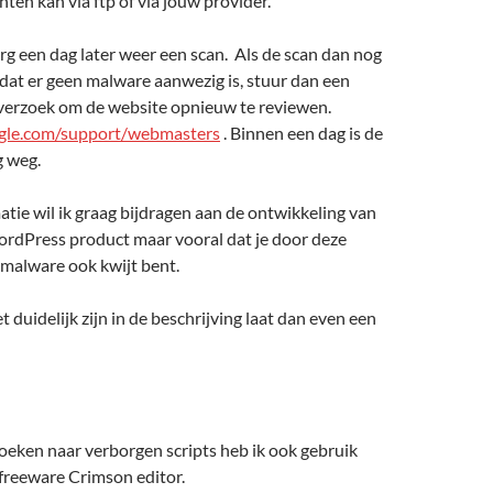
hten kan via ftp of via jouw provider.
g een dag later weer een scan. Als de scan dan nog
dat er geen malware aanwezig is, stuur dan een
 verzoek om de website opnieuw te reviewen.
gle.com/support/webmasters
. Binnen een dag is de
g weg.
tie wil ik graag bijdragen aan de ontwikkeling van
ordPress product maar vooral dat je door deze
 malware ook kwijt bent.
t duidelijk zijn in de beschrijving laat dan even een
 zoeken naar verborgen scripts heb ik ook gebruik
freeware Crimson editor.