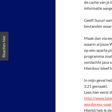
de cache van je 
informatie aang
Geeft Sucuri aan
bestanden waarsc
Reacties hier
Maak dan via ee
waarin al jouw W
op een aparte pl
programma zoals
verdachte java sc
Hierdoor bleef h
In mijn geval he
3.21 gemaakt.
Lees hier eerst 
http://www.late
wordpress-upgr
Hierbij heb ik d