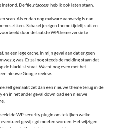
 instond. De file
.htaccess
heb ik ook laten staan.
n scan. Als er dan nog malware aanwezig is dan
emes zitten. Schakel je eigen theme tijdelijk uit en
jvoorbeeld door de laatste WPtheme versie te
f, na een lege cache, in mijn geval aan dat er geen
nwezig was. Er zal nog steeds de melding staan dat
p de blacklist staat. Wacht nog even met het
een nieuwe Google review.
me zelf gemaakt zet dan een nieuwe theme terug in de
ry en in het ander geval download een nieuwe
e.
beeld de WP security plugin om te kijken welke
r eventueel gewijzigd moeten worden. Het wijzigen