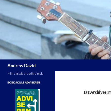
Skip
to
content
Search
Andrew David
Mijn digitale broodkruimels
BOEK SKILLS ADVISEREN
Tag Archives: 