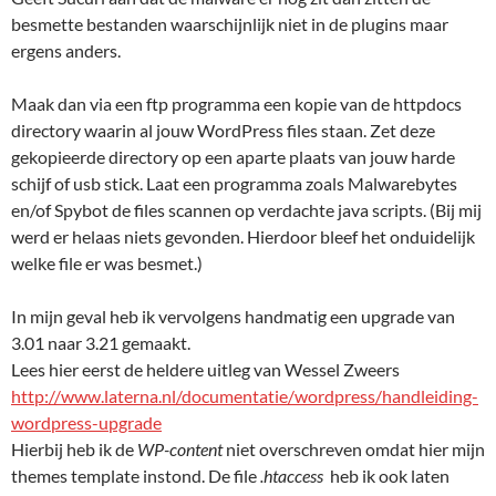
besmette bestanden waarschijnlijk niet in de plugins maar
ergens anders.
Maak dan via een ftp programma een kopie van de httpdocs
directory waarin al jouw WordPress files staan. Zet deze
gekopieerde directory op een aparte plaats van jouw harde
schijf of usb stick. Laat een programma zoals Malwarebytes
en/of Spybot de files scannen op verdachte java scripts. (Bij mij
werd er helaas niets gevonden. Hierdoor bleef het onduidelijk
welke file er was besmet.)
In mijn geval heb ik vervolgens handmatig een upgrade van
3.01 naar 3.21 gemaakt.
Lees hier eerst de heldere uitleg van Wessel Zweers
http://www.laterna.nl/documentatie/wordpress/handleiding-
wordpress-upgrade
Hierbij heb ik de
WP-content
niet overschreven omdat hier mijn
themes template instond. De file
.htaccess
heb ik ook laten