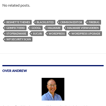
No related posts.
BESMETTE THEMES
BLACKLISTED
CRIMSON EDITOR
FIREBUG
GEINFECTEERD
GOOGL
MALWARE
MALWARE VERWIJDEREN
STOPBADWARE
SUCURI
WORDPRESS
WORDPRESS UPGRADE
WP SECURITY SCAN
OVER ANDREW