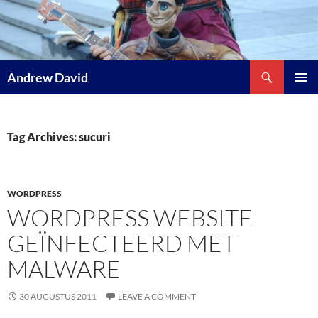
Skip
to
content
Search
Andrew David
PRIMAR
MENU
Tag Archives: sucuri
WORDPRESS
WORDPRESS WEBSITE
GEÏNFECTEERD MET
MALWARE
30 AUGUSTUS 2011
LEAVE A COMMENT