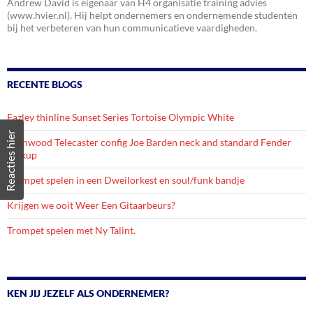
Andrew David is eigenaar van H4 organisatie training advies
(www.hvier.nl). Hij helpt ondernemers en ondernemende studenten
bij het verbeteren van hun communicatieve vaardigheden.
RECENTE BLOGS
Fazley thinline Sunset Series Tortoise Olympic White
Reacties hier
Barnwood Telecaster config Joe Barden neck and standard Fender
Pickup
Trompet spelen in een Dweilorkest en soul/funk bandje
Krijgen we ooit Weer Een Gitaarbeurs?
Trompet spelen met Ny Talint.
KEN JIJ JEZELF ALS ONDERNEMER?