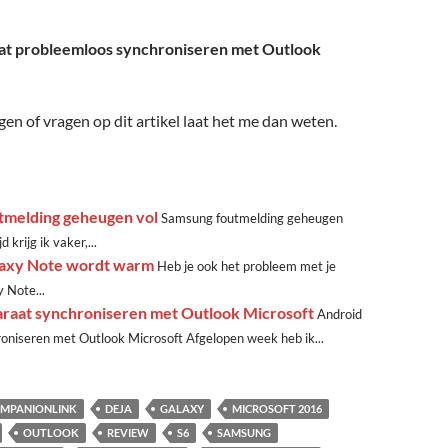
at probleemloos synchroniseren met Outlook
gen of vragen op dit artikel laat het me dan weten.
tmelding geheugen vol
Samsung foutmelding geheugen
d krijg ik vaker,...
axy Note wordt warm
Heb je ook het probleem met je
 Note...
raat synchroniseren met Outlook Microsoft
Android
oniseren met Outlook Microsoft Afgelopen week heb ik...
MPANIONLINK
DEJA
GALAXY
MICROSOFT 2016
OUTLOOK
REVIEW
S6
SAMSUNG