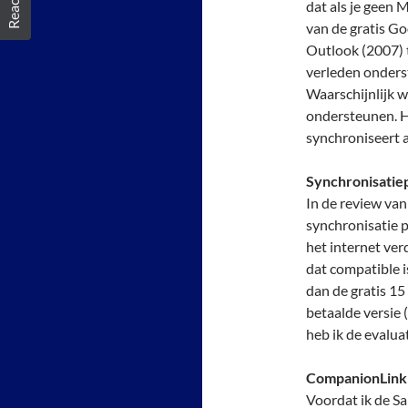
dat als je geen 
van de gratis Go
Outlook (2007) 
verleden onders
Waarschijnlijk 
ondersteunen. 
synchroniseert a
Synchronisatie
In de review va
synchronisatie 
het internet ve
dat compatible 
dan de gratis 1
betaalde versie 
heb ik de evalu
CompanionLink 
Voordat ik de S