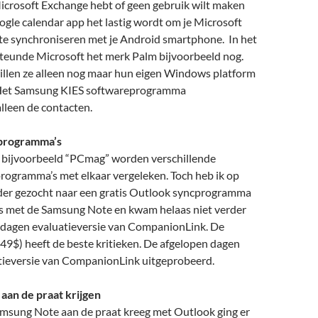
Microsoft Exchange hebt of geen gebruik wilt maken
ogle calendar app het lastig wordt om je Microsoft
te synchroniseren met je Android smartphone. In het
teunde Microsoft het merk Palm bijvoorbeeld nog.
willen ze alleen nog maar hun eigen Windows platform
Het Samsung KIES softwareprogramma
lleen de contacten.
programma’s
n bijvoorbeeld “PCmag” worden verschillende
programma’s met elkaar vergeleken. Toch heb ik op
rder gezocht naar een gratis Outlook syncprogramma
is met de Samsung Note en kwam helaas niet verder
5 dagen evaluatieversie van CompanionLink. De
(49$) heeft de beste kritieken. De afgelopen dagen
atieversie van CompanionLink uitgeprobeerd.
aan de praat krijgen
amsung Note aan de praat kreeg met Outlook ging er