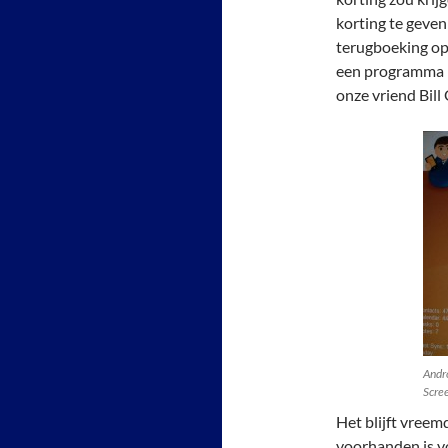
korting te geve
terugboeking op 
een programma m
onze vriend Bil
Andr
Scre
Het blijft vree
voorhanden is v