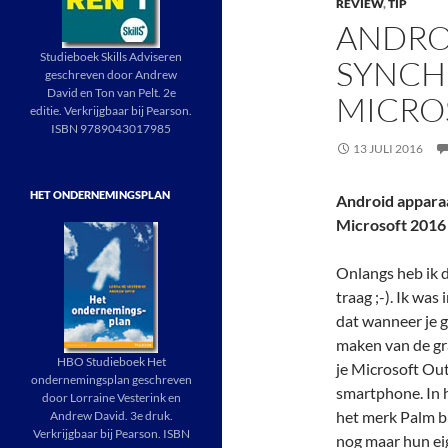
REVIEW
,
TIP
ANDRO
Studieboek Skills Adviseren
SYNCH
geschreven door Andrew
David en Ton van Pelt. 2e
MICRO
editie. Verkrijgbaar bij Pearson.
ISBN 9789043017985
13 JULI 2016
HET ONDERNEMINGSPLAN
Android appara
Microsoft 2016
Onlangs heb ik 
traag ;-). Ik wa
dat wanneer je 
maken van de gra
HBO Studieboek Het
je Microsoft Ou
ondernemingsplan geschreven
smartphone. In 
door Lorraine Vesterink en
het merk Palm bi
Andrew David. 3e druk.
Verkrijgbaar bij Pearson. ISBN
nog maar hun e