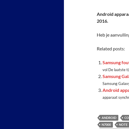
Android appara
2016.
Heb je aanvullin
Related posts:
Samsung fou
vol De laatste tij
Samsung Gal
Samsung Galaxy
Android appa
apparaat synchr
ANDROID
CO
N7000
NOTE