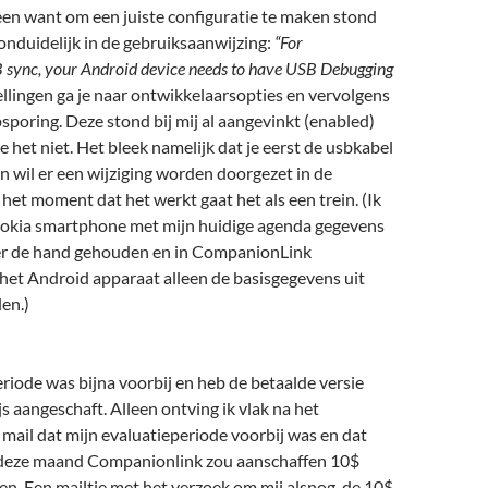
een want om een juiste configuratie te maken stond
s onduidelijk in de gebruiksaanwijzing:
“For
sync, your Android device needs to have USB Debugging
ellingen ga je naar ontwikkelaarsopties en vervolgens
poring. Deze stond bij mij al aangevinkt (enabled)
 het niet. Het bleek namelijk dat je eerst de usbkabel
 wil er een wijziging worden doorgezet in de
 het moment dat het werkt gaat het als een trein. (Ik
okia smartphone met mijn huidige agenda gegevens
er de hand gehouden en in CompanionLink
het Android apparaat alleen de basisgegevens uit
en.)
riode was bijna voorbij en heb de betaalde versie
js aangeschaft. Alleen ontving ik vlak na het
mail dat mijn evaluatieperiode voorbij was en dat
 deze maand Companionlink zou aanschaffen 10$
gen. Een mailtje met het verzoek om mij alsnog de 10$