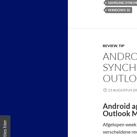
SAMSUNG SYNCH
WINDOWS 10
REVIEW
,
TIP
ANDRO
SYNCH
OUTLO
13 AUGUSTUS 2
Android a
Outlook M
Reacties hier
Afgelopen week 
verscheidene re