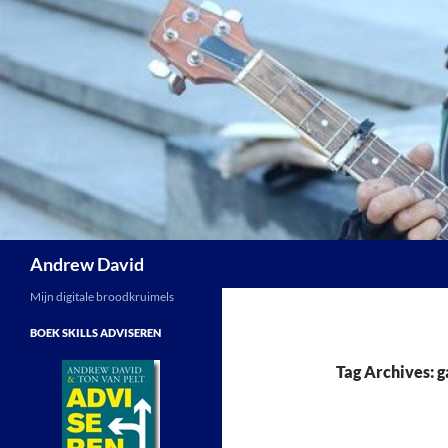
Skip
to
content
Search
Andrew David
Mijn digitale broodkruimels
BOEK SKILLS ADVISEREN
Tag Archives: 