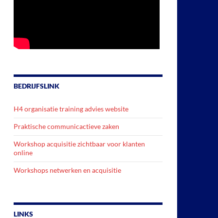
BEDRIJFSLINK
H4 organisatie training advies website
Praktische communicactieve zaken
Workshop acquisitie zichtbaar voor klanten
online
Workshops netwerken en acquisitie
LINKS