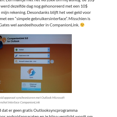
n werd dezelfde dag nog gehonoreerd met een 10$
mijn rekening. Desondanks blijft het veel geld voor
et een “simpele gebruikersinterface”. Misschien is
l Gates wel aandeelhouder in CompanionLink.
oid apparaat synchroniseren met Outlook Microsoft
enshot Interface CompanionLink
md dat er geen gratis Outlooksyncprogramma
oor androidapparaten en je bijna verplicht wordt om