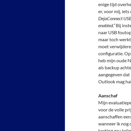
enige tijd overh
er, voor mij, iet
DejaConnect USB 
enabled.”
Bij inst
naar USB foutops
maar toch werkte
moet verwijderen
configuratie. Op
heb mijn oude N
als backup acht
aangegeven dat 
Outlook mag hal
Aanschaf
Mijn evaluatiepe
voor de volle pri
aanschaffen een 
wanneer ik nog
korting zou krij