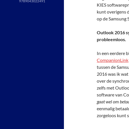
9789043022491
KIES softwarepr
kunt overigens 
op de Samsung S
Outlook 2016 s
probleemloos.
In een eerdere 
CompanionLink
tussen de Samsu
2016 was ik wat
over de synchro
zelfs met Outlo
software van Co
gaat wel om betaa
eenmalig betaal
zorgeloos kunt 